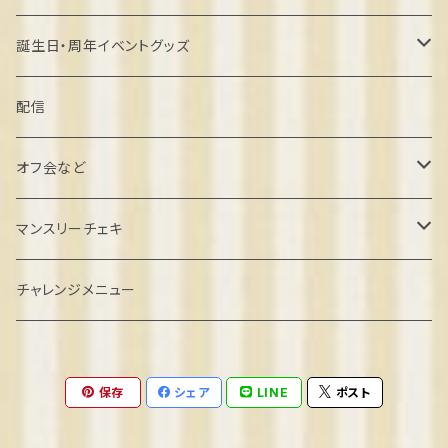
誕生日・周年イベントグッズ
葉月しいな誕生日2022
配信
北村こむぎ誕生日2022
オフ会など
璃雲ゆぅい誕生日2022
忘年会クラファン
マンスリーチェキ
餅望きなこ誕生日2022
オフ会参加
２０２４年８月
チャレンジメニュー
弦巻るり誕生日2022
ゲーム系オフ会
2024年9月
保存
シェア
LINE
ポスト
めりの誕生日2022
2024年10月