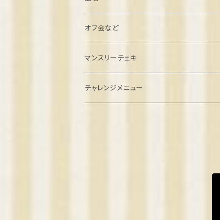
北村こむぎ誕生日2022
オフ会など
璃雲ゆぅい誕生日2022
忘年会クラファン
マンスリーチェキ
餅望きなこ誕生日2022
オフ会参加
２０２４年８月
チャレンジメニュー
弦巻るり誕生日2022
ゲーム系オフ会
2024年9月
めりの誕生日2022
2024年10月
2023
2024年11月
きなこ卒業2023
2024
2024年12月