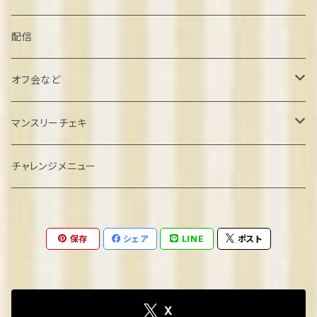
葉月しいな誕生日2022
配信
北村こむぎ誕生日2022
オフ会など
璃雲ゆぅい誕生日2022
忘年会クラファン
マンスリーチェキ
餅望きなこ誕生日2022
オフ会参加
２０２４年８月
チャレンジメニュー
弦巻るり誕生日2022
ゲーム系オフ会
2024年9月
保存
シェア
LINE
ポスト
めりの誕生日2022
2024年10月
2023
2024年11月
X