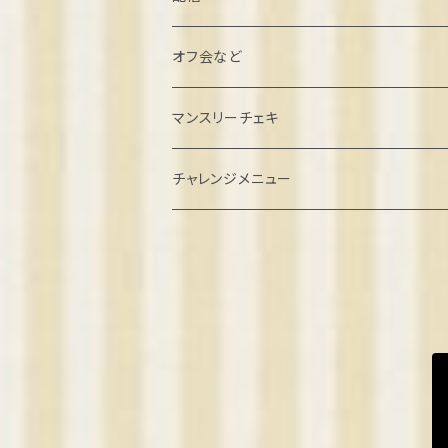
北村こむぎ誕生日2022
オフ会など
璃雲ゆぅい誕生日2022
忘年会クラファン
マンスリーチェキ
餅望きなこ誕生日2022
オフ会参加
２０２４年８月
チャレンジメニュー
弦巻るり誕生日2022
ゲーム系オフ会
2024年9月
めりの誕生日2022
2024年10月
2023
2024年11月
きなこ卒業2023
2024
2024年12月