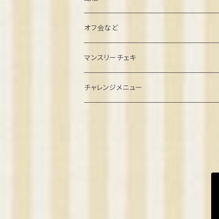
北村こむぎ誕生日2022
オフ会など
璃雲ゆぅい誕生日2022
忘年会クラファン
マンスリーチェキ
餅望きなこ誕生日2022
オフ会参加
２０２４年８月
チャレンジメニュー
弦巻るり誕生日2022
ゲーム系オフ会
2024年9月
めりの誕生日2022
2024年10月
2023
2024年11月
きなこ卒業2023
2024
2024年12月