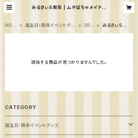
みるきぃ5周年 | ムチぽちゃメイドカ
フェShangrila
HOM
誕生日・周年イベントグッ
202
みるきぃ5周
E
ズ
4
年
該当する商品が見つかりませんでした。
CATEGORY
誕生日・周年イベントグッズ