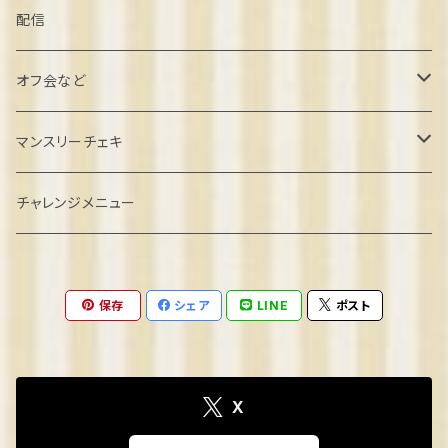
葉月しいな誕生日2022
配信
北村こむぎ誕生日2022
オフ会など
璃雲ゆぅい誕生日2022
忘年会クラファン
マンスリーチェキ
餅望きなこ誕生日2022
オフ会参加
２０２４年８月
チャレンジメニュー
弦巻るり誕生日2022
ゲーム系オフ会
2024年9月
保存
シェア
LINE
ポスト
めりの誕生日2022
2024年10月
2023
2024年11月
X
きなこ卒業2023
2024
2024年12月