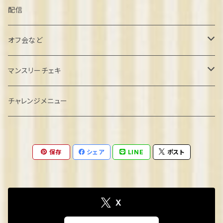
葉月しいな誕生日2022
配信
北村こむぎ誕生日2022
オフ会など
璃雲ゆぅい誕生日2022
忘年会クラファン
マンスリーチェキ
餅望きなこ誕生日2022
オフ会参加
２０２４年８月
チャレンジメニュー
弦巻るり誕生日2022
ゲーム系オフ会
2024年9月
保存
シェア
LINE
ポスト
めりの誕生日2022
2024年10月
2023
2024年11月
X
きなこ卒業2023
2024
2024年12月