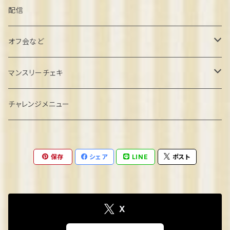
葉月しいな誕生日2022
配信
北村こむぎ誕生日2022
オフ会など
璃雲ゆぅい誕生日2022
忘年会クラファン
マンスリーチェキ
餅望きなこ誕生日2022
オフ会参加
２０２４年８月
チャレンジメニュー
弦巻るり誕生日2022
ゲーム系オフ会
2024年9月
保存
シェア
LINE
ポスト
めりの誕生日2022
2024年10月
2023
2024年11月
X
きなこ卒業2023
2024
2024年12月