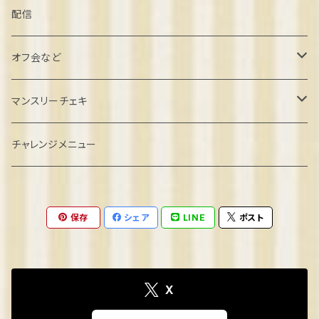
葉月しいな誕生日2022
配信
北村こむぎ誕生日2022
オフ会など
璃雲ゆぅい誕生日2022
忘年会クラファン
マンスリーチェキ
餅望きなこ誕生日2022
オフ会参加
２０２４年８月
チャレンジメニュー
弦巻るり誕生日2022
ゲーム系オフ会
2024年9月
保存
シェア
LINE
ポスト
めりの誕生日2022
2024年10月
2023
2024年11月
X
きなこ卒業2023
2024
2024年12月