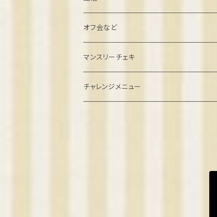
北村こむぎ誕生日2022
オフ会など
璃雲ゆぅい誕生日2022
忘年会クラファン
マンスリーチェキ
餅望きなこ誕生日2022
オフ会参加
２０２４年８月
チャレンジメニュー
弦巻るり誕生日2022
ゲーム系オフ会
2024年9月
めりの誕生日2022
2024年10月
2023
2024年11月
きなこ卒業2023
2024
2024年12月